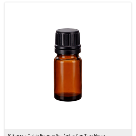
10 Frascos Colirio Europeo 5ml Ámbar Con Tapa Negra