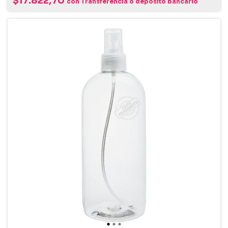
$17.822,70
con
Transferencia o depósito bancario