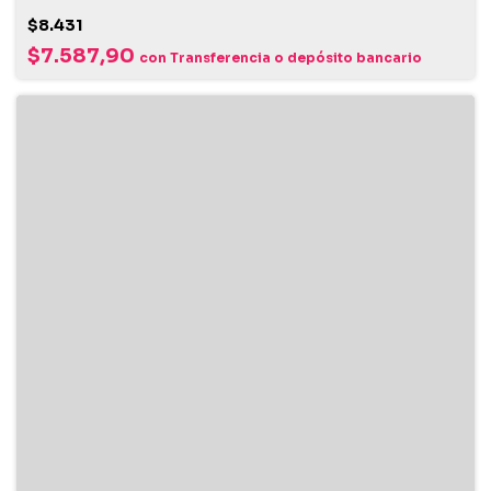
$8.431
$7.587,90
con
Transferencia o depósito bancario