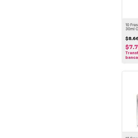
10 Fra
30ml C
$8.6
$7.
Trans
banca