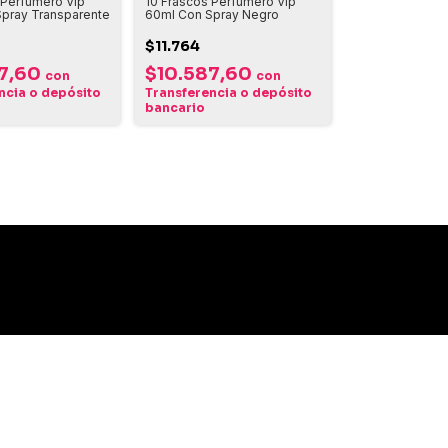
 Perfumero Vip
10 Frascos Perfumero Vip
pray Transparente
60ml Con Spray Negro
$11.764
87,60
$10.587,60
con
con
ncia o depósito
Transferencia o depósito
bancario