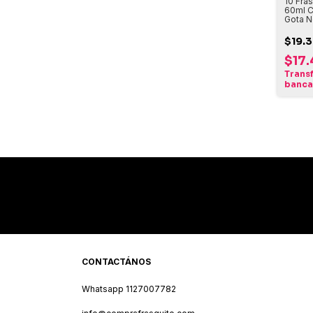
10 Fra
60ml C
Gota N
$19.3
$17
Trans
banca
CONTACTÁNOS
Whatsapp 1127007782