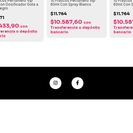
scos Perfumero Vip
10 Frascos Perfumero Vip
10 Frascos
on Dosificador Gota a
60ml Con Spray Blanco
60ml Con S
egro
$11.764
$11.764
71
$10.587,60
$10.5
con
.433,90
con
Transferencia o depósito
Transfere
ferencia o depósito
bancario
bancario
rio