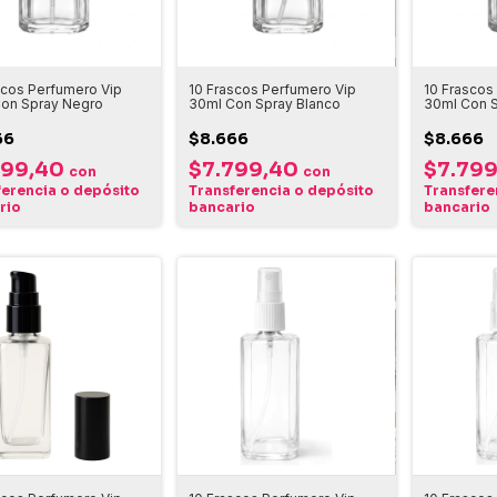
scos Perfumero Vip
10 Frascos Perfumero Vip
10 Frascos
on Spray Negro
30ml Con Spray Blanco
30ml Con S
66
$8.666
$8.666
799,40
$7.799,40
$7.79
con
con
ferencia o depósito
Transferencia o depósito
Transfere
rio
bancario
bancario