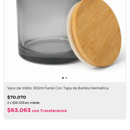
Vaso de Vidrio 300ml Fumé Con Tapa de Bambú Hermética
$70.070
2
x
$35.035
sin interés
$63.063
con