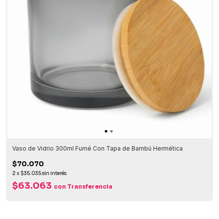
Vaso de Vidrio 300ml Fumé Con Tapa de Bambú Hermética
$70.070
2
x
$35.035
sin interés
$63.063
con